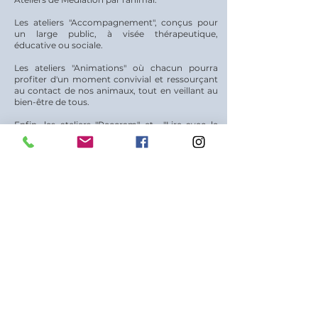
Les ateliers "Accompagnement", conçus pour
un large public, à visée thérapeutique,
éducative ou sociale.
Les ateliers "Animations" où chacun pourra
profiter d'un moment convivial et ressourçant
au contact de nos animaux, tout en veillant au
bien-être de tous.
Enfin, les ateliers "Peccram" et "Lire avec le
chien" plus spécifiquement dédiés aux enfants
autour du lien avec le chien.
Découvrez mes prestations.
Notre groupe a pu apprécier la gentillesse et la
disponibilité de Céline.