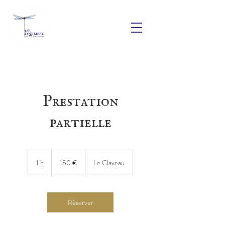
Prestation
partielle
150
euros
1 h
1
150 €
Le Claveau
Réserver